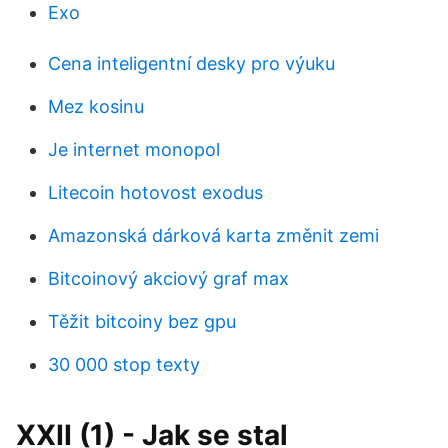
Exo
Cena inteligentní desky pro výuku
Mez kosinu
Je internet monopol
Litecoin hotovost exodus
Amazonská dárková karta změnit zemi
Bitcoinový akciový graf max
Těžit bitcoiny bez gpu
30 000 stop texty
XXII (1) - Jak se stal