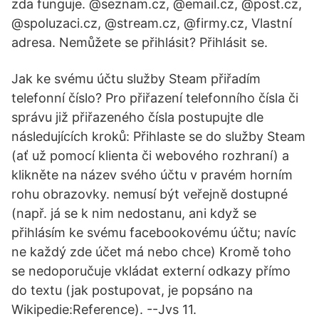
zda funguje. @seznam.cz, @email.cz, @post.cz,
@spoluzaci.cz, @stream.cz, @firmy.cz, Vlastní
adresa. Nemůžete se přihlásit? Přihlásit se.
Jak ke svému účtu služby Steam přiřadím
telefonní číslo? Pro přiřazení telefonního čísla či
správu již přiřazeného čísla postupujte dle
následujících kroků: Přihlaste se do služby Steam
(ať už pomocí klienta či webového rozhraní) a
klikněte na název svého účtu v pravém horním
rohu obrazovky. nemusí být veřejně dostupné
(např. já se k nim nedostanu, ani když se
přihlásím ke svému facebookovému účtu; navíc
ne každý zde účet má nebo chce) Kromě toho
se nedoporučuje vkládat externí odkazy přímo
do textu (jak postupovat, je popsáno na
Wikipedie:Reference). --Jvs 11.