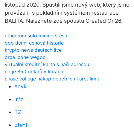
listopad 2020. Spustili jsme nový web, který jsme
provázali i s pokladním systémem restaurace
BALITA. Naleznete zde spoustu Created On26.
ethereum solo mining štěstí
qqq denní cenová historie
krypto news deutsch live
orca icone wegoo
virtuální kreditní karta s naší adresou
co je 850 dolarů v librách
chase college nákup debetních karet limit
ebyk
Irfz
TZ
oteYl