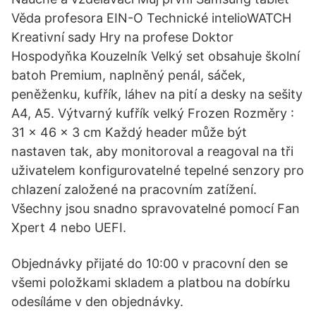
Věda profesora EIN-O Technické intelioWATCH
Kreativní sady Hry na profese Doktor
Hospodyňka Kouzelník Velký set obsahuje školní
batoh Premium, naplněný penál, sáček,
peněženku, kufřík, láhev na pití a desky na sešity
A4, A5. Výtvarný kufřík velký Frozen Rozměry :
31 x 46 x 3 cm Každý header může být
nastaven tak, aby monitoroval a reagoval na tři
uživatelem konfigurovatelné tepelné senzory pro
chlazení založené na pracovním zatížení.
Všechny jsou snadno spravovatelné pomocí Fan
Xpert 4 nebo UEFI.
Objednávky přijaté do 10:00 v pracovní den se
všemi položkami skladem a platbou na dobírku
odesíláme v den objednávky.