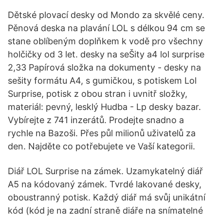
Dětské plovací desky od Mondo za skvělé ceny.
Pěnová deska na plavání LOL s délkou 94 cm se
stane oblíbeným doplňkem k vodě pro všechny
holčičky od 3 let. desky na seŠity a4 lol surprise
2,33 Papírová složka na dokumenty - desky na
sešity formátu A4, s gumičkou, s potiskem Lol
Surprise, potisk z obou stran i uvnitř složky,
materiál: pevný, lesklý Hudba - Lp desky bazar.
Vybírejte z 741 inzerátů. Prodejte snadno a
rychle na Bazoši. Přes půl milionů uživatelů za
den. Najděte co potřebujete ve Vaší kategorii.
Diář LOL Surprise na zámek. Uzamykatelný diář
A5 na kódovaný zámek. Tvrdé lakované desky,
oboustranný potisk. Každý diář má svůj unikátní
kód (kód je na zadní straně diáře na snímatelné