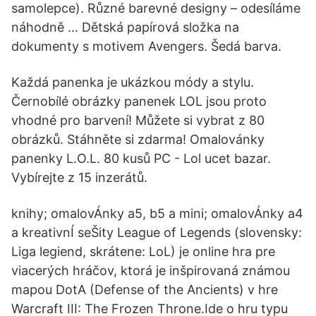
samolepce). Různé barevné designy – odesíláme
náhodně … Dětská papírová složka na
dokumenty s motivem Avengers. Šedá barva.
Každá panenka je ukázkou módy a stylu.
Černobílé obrázky panenek LOL jsou proto
vhodné pro barvení! Můžete si vybrat z 80
obrázků. Stáhněte si zdarma! Omalovánky
panenky L.O.L. 80 kusů PC - Lol ucet bazar.
Vybírejte z 15 inzerátů.
knihy; omalovÁnky a5, b5 a mini; omalovÁnky a4
a kreativnÍ seŠity League of Legends (slovensky:
Liga legiend, skrátene: LoL) je online hra pre
viacerých hráčov, ktorá je inšpirovaná známou
mapou DotA (Defense of the Ancients) v hre
Warcraft III: The Frozen Throne.Ide o hru typu