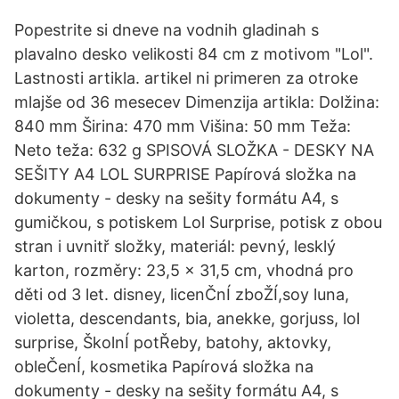
Popestrite si dneve na vodnih gladinah s
plavalno desko velikosti 84 cm z motivom "Lol".
Lastnosti artikla. artikel ni primeren za otroke
mlajše od 36 mesecev Dimenzija artikla: Dolžina:
840 mm Širina: 470 mm Višina: 50 mm Teža:
Neto teža: 632 g SPISOVÁ SLOŽKA - DESKY NA
SEŠITY A4 LOL SURPRISE Papírová složka na
dokumenty - desky na sešity formátu A4, s
gumičkou, s potiskem Lol Surprise, potisk z obou
stran i uvnitř složky, materiál: pevný, lesklý
karton, rozměry: 23,5 x 31,5 cm, vhodná pro
děti od 3 let. disney, licenČnÍ zboŽÍ,soy luna,
violetta, descendants, bia, anekke, gorjuss, lol
surprise, ŠkolnÍ potŘeby, batohy, aktovky,
obleČenÍ, kosmetika Papírová složka na
dokumenty - desky na sešity formátu A4, s