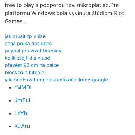
free to play s podporou tzv. mikroplatieb.Pre
platformu Windows bola vyvinutá štúdiom Riot
Games..
jak zrušit tp v lize
cena polka dot dnes
paypal používat bitcoiny
kolik stojí kilá v usd
převést 93 cm na palce
blockcoin bitcoin
jak zálohovat moje autentizační kódy google
rMMDL
JmEuL
LbYh
KJAru