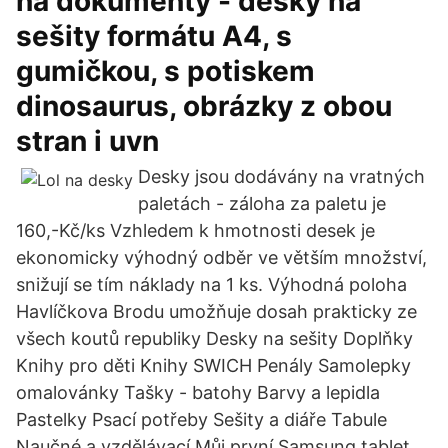
na dokumenty - desky na
sešity formátu A4, s
gumičkou, s potiskem
dinosaurus, obrázky z obou
stran i uvn
Desky jsou dodávány na vratných
paletách - záloha za paletu je
160,-Kč/ks Vzhledem k hmotnosti desek je
ekonomicky výhodný odběr ve větším množství,
snižují se tím náklady na 1 ks. Výhodná poloha
Havlíčkova Brodu umožňuje dosah prakticky ze
všech koutů republiky Desky na sešity Doplňky
Knihy pro děti Knihy SWICH Penály Samolepky
omalovánky Tašky - batohy Barvy a lepidla
Pastelky Psací potřeby Sešity a diáře Tabule
Naučné a vzdělávací Můj první Samsung tablet