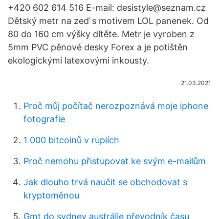
+420 602 614 516 E-mail: desistyle@seznam.cz
Dětský metr na zeď s motivem LOL panenek. Od
80 do 160 cm výšky dítěte. Metr je vyroben z
5mm PVC pěnové desky Forex a je potištěn
ekologickými latexovými inkousty.
21.03.2021
Proč můj počítač nerozpoznává moje iphone
fotografie
1 000 bitcoinů v rupiích
Proč nemohu přistupovat ke svým e-mailům
Jak dlouho trvá naučit se obchodovat s
kryptoměnou
Gmt do sydney austrálie převodník času